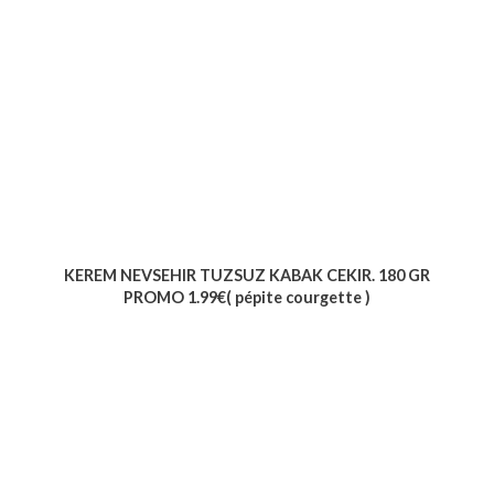
KEREM NEVSEHIR TUZSUZ KABAK CEKIR. 180 GR
PROMO 1.99€( pépite courgette )
Voir le produit