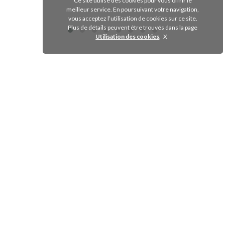
Ce site utilise des cookies pour vous offrir le
meilleur service. En poursuivant votre navigation,
Voir le produit
vous acceptez l’utilisation de cookies sur ce site.
Plus de détails peuvent être trouvés dans la page
Utilisation des cookies
.
EURO INTER FOOD
62 RUE PAUL ET MARC BARBEZAT - 69150
DÉCINES CHARPIEU
+33 (0)9 81 428 840
+33 (0)6 24 19 77 30