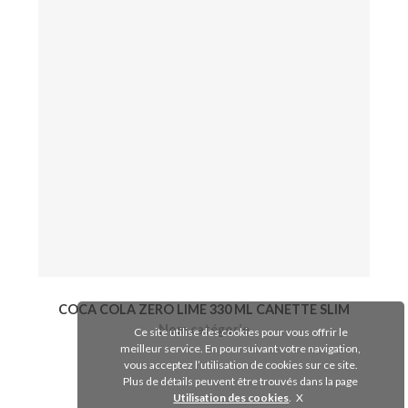
COCA COLA ZERO LIME 330 ML CANETTE SLIM
Nom catégorie
Ce site utilise des cookies pour vous offrir le
meilleur service. En poursuivant votre navigation,
vous acceptez l’utilisation de cookies sur ce site.
Voir le produit
Plus de détails peuvent être trouvés dans la page
Utilisation des cookies
.