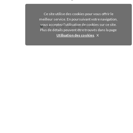
Ce site utilise des cookies pour vous offrir le
Voir le produit
meilleur service. En poursuivant votre navigation,
vous acceptez l’utilisation de cookies sur ce site.
Plus de détails peuvent être trouvés dans la page
Utilisation des cookies
.
EURO INTER FOOD
62 RUE PAUL ET MARC BARBEZAT - 69150
DÉCINES CHARPIEU
+33 (0)9 81 428 840
+33 (0)6 24 19 77 30