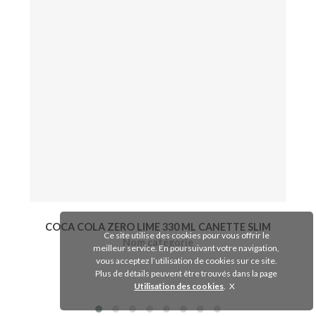
COCA COLA ZERO LIME 330 ML CANETTE SLIM
Ce site utilise des cookies pour vous offrir le
Nom catégorie
meilleur service. En poursuivant votre navigation,
vous acceptez l’utilisation de cookies sur ce site.
Plus de détails peuvent être trouvés dans la page
Voir le produit
Utilisation des cookies
.