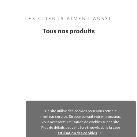
LES CLIENTS AIMENT AUSSI
Tous nos produits
Ce site utilise des cookies pour vous offrir le
meilleur service. En poursuivant votre navigation,
vous acceptez l’utilisation de cookies sur ce site.
Plus de détails peuvent être trouvés dans la page
Utilisation des cookies
.