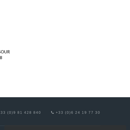
 SOUR
8
33 (0)9 81 428 840
+33 (0)6 24 19 77 30