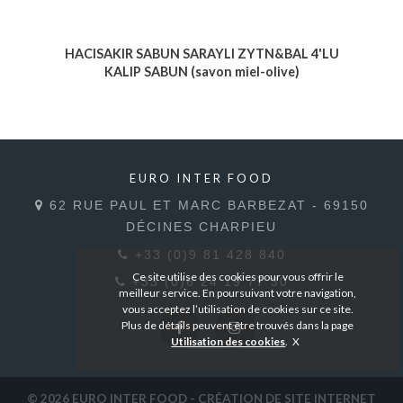
HACISAKIR SABUN SARAYLI ZYTN&BAL 4'LU
KALIP SABUN (savon miel-olive)
Voir le produit
EURO INTER FOOD
62 RUE PAUL ET MARC BARBEZAT - 69150
DÉCINES CHARPIEU
+33 (0)9 81 428 840
Ce site utilise des cookies pour vous offrir le
+33 (0)6 24 19 77 30
meilleur service. En poursuivant votre navigation,
vous acceptez l’utilisation de cookies sur ce site.
Plus de détails peuvent être trouvés dans la page
Utilisation des cookies
.
© 2026
EURO INTER FOOD
- CRÉATION DE SITE INTERNET