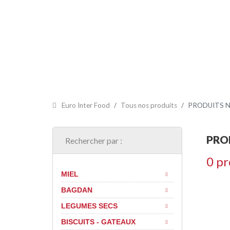
ACCUEIL
PRÉSENTATION
CERTIFICATS
NOS PR
Euro Inter Food
Tous nos produits
PRODUITS 
PRO
Rechercher par :
0 pr
MIEL
BAGDAN
LEGUMES SECS
BISCUITS - GATEAUX