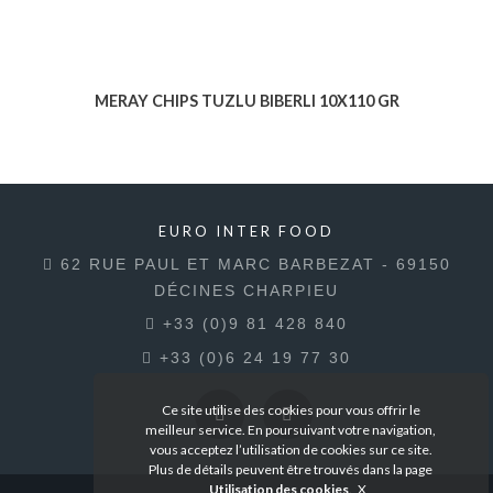
MERAY CHIPS TUZLU BIBERLI 10X110 GR
Voir le produit
EURO INTER FOOD
62 RUE PAUL ET MARC BARBEZAT - 69150
DÉCINES CHARPIEU
+33 (0)9 81 428 840
+33 (0)6 24 19 77 30
Ce site utilise des cookies pour vous offrir le
meilleur service. En poursuivant votre navigation,
vous acceptez l’utilisation de cookies sur ce site.
Plus de détails peuvent être trouvés dans la page
Utilisation des cookies
.