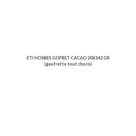
ETI HOSBES GOFRET CACAO 20X142 GR
(gaufrette tout choco)
Voir le produit