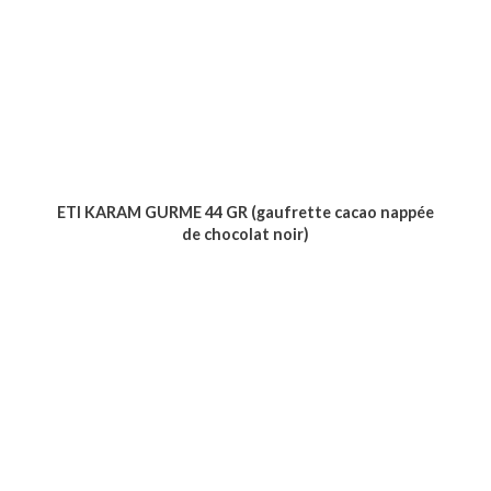
ETI KARAM GURME 44 GR (gaufrette cacao nappée
de chocolat noir)
Voir le produit