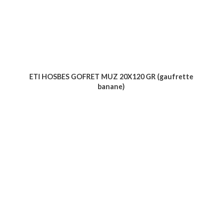
ETI HOSBES GOFRET MUZ 20X120 GR (gaufrette
banane)
Voir le produit