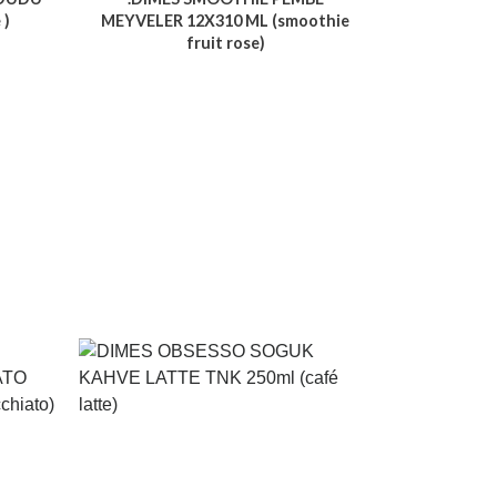
 )
MEYVELER 12X310 ML (smoothie
fruit rose)
Voir le produit