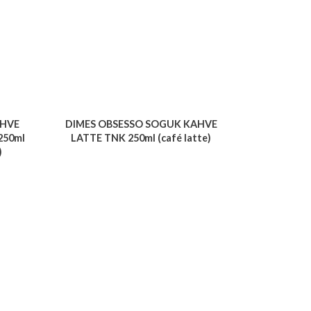
AHVE
DIMES OBSESSO SOGUK KAHVE
250ml
LATTE TNK 250ml (café latte)
)
Voir le produit