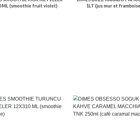
 ML (smoothie fruit violet)
1LT (jus mur et framboise
Voir le produit
Voir le produit