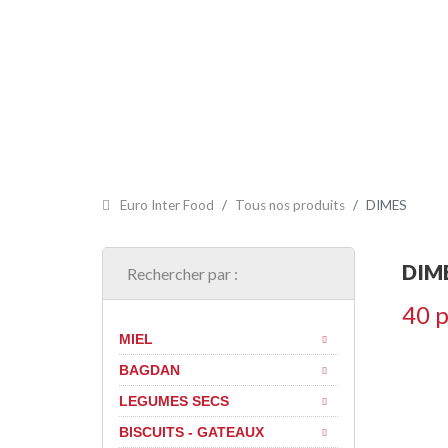
ACCUEIL
PRÉSENTATION
CERTIFICATS
NOS PR
Euro Inter Food
Tous nos produits
DIMES
DIM
Rechercher par :
40 p
MIEL
BAGDAN
LEGUMES SECS
BISCUITS - GATEAUX