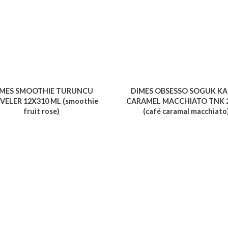
IMES SMOOTHIE TURUNCU
DIMES OBSESSO SOGUK K
VELER 12X310 ML (smoothie
CARAMEL MACCHIATO TNK 
fruit rose)
(café caramal macchiato
Voir le produit
Voir le produit