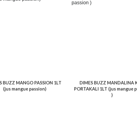
S BUZZ MANGO PASSION 1LT
DIMES BUZZ MANDALINA 
(jus mangue passion)
PORTAKALI 1LT (jus mangue p
)
Voir le produit
Voir le produit