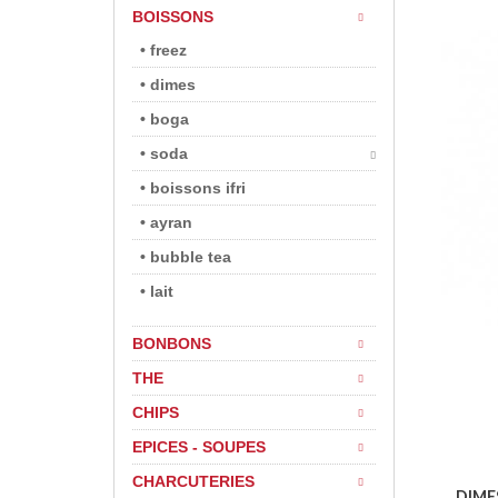
BOISSONS
• freez
• dimes
• boga
• soda
• boissons ifri
• ayran
• bubble tea
• lait
BONBONS
THE
CHIPS
EPICES - SOUPES
CHARCUTERIES
DIME