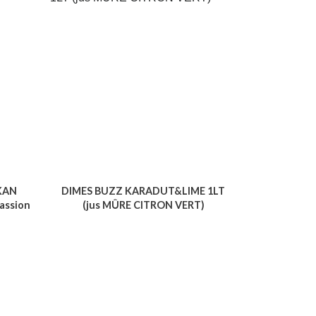
KAN
DIMES BUZZ KARADUT&LIME 1LT
assion
(jus MÛRE CITRON VERT)
Voir le produit