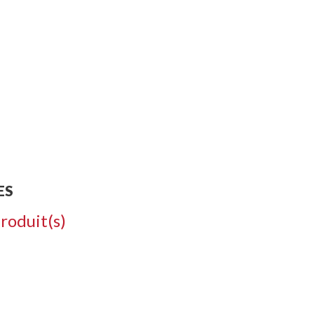
ODUITS
CONTACT
CR
ES
roduit(s)