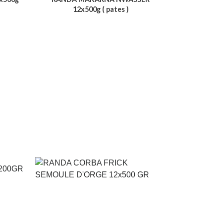
12x500g ( pates )
Voir le produit