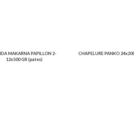
DA MAKARNA PAPILLON 2-
CHAPELURE PANKO 24x20
12x500 GR (pates)
Voir le produit
Voir le produit