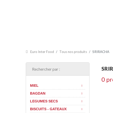
ACCUEIL
PRÉSENTATION
CERTIFICATS
NOS PR
Euro Inter Food
Tous nos produits
SRIRACHA
SRI
Rechercher par :
0 pr
MIEL
BAGDAN
LEGUMES SECS
BISCUITS - GATEAUX