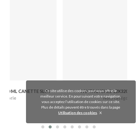
Ce site utilise des cookies pour vous offrir le
FANTA LYCHEE 12X320ML CANETTE
meilleur service. En poursuivant votre navigation,
Nom catégorie
vous acceptez l’utilisation de cookies sur ce site.
Plus de détails peuvent être trouvés dans la page
Utilisation des cookies
.
Voir le produit