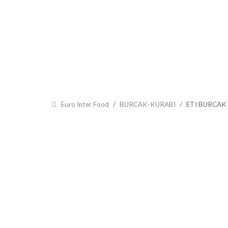
ACCUEIL
PRÉSENTATION
CERTIFICATS
NOS PR
Euro Inter Food
BURCAK-KURABI
ETI BURCAK Y