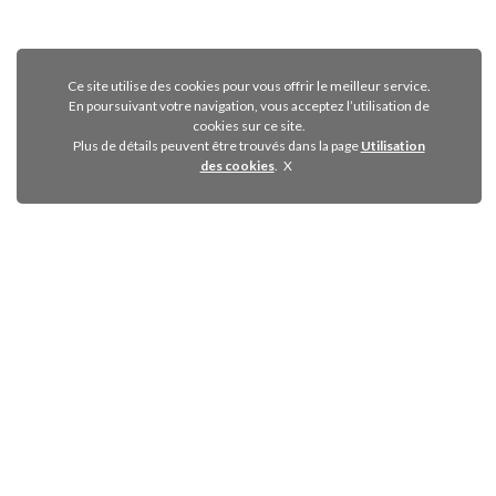
Ce site utilise des cookies pour vous offrir le meilleur service.
En poursuivant votre navigation, vous acceptez l’utilisation de
cookies sur ce site.
Plus de détails peuvent être trouvés dans la page
Utilisation
des cookies
.
33 (0)9 81 428 840
+33 (0)6 24 19 77 30