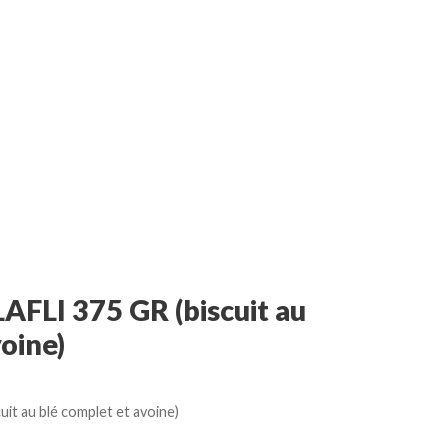
ÉER UN COMPTE | CONNEXION
FLI 375 GR (biscuit au
oine)
t au blé complet et avoine)